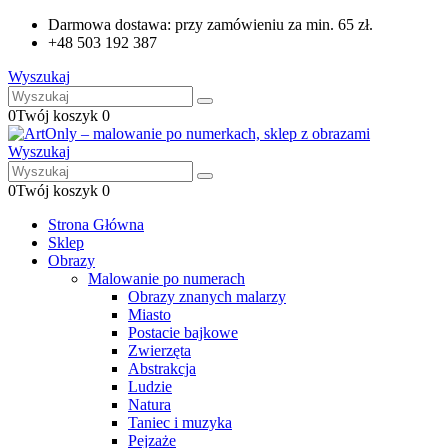
Darmowa dostawa: przy zamówieniu za min. 65 zł.
+48 503 192 387
Wyszukaj
0
Twój koszyk
0
Wyszukaj
0
Twój koszyk
0
Strona Główna
Sklep
Obrazy
Malowanie po numerach
Obrazy znanych malarzy
Miasto
Postacie bajkowe
Zwierzęta
Abstrakcja
Ludzie
Natura
Taniec i muzyka
Pejzaże