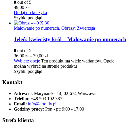
0
out of 5
49,00
zł
Dodaj do koszyka
Szybki podgląd
Malowanie po numerach
,
Obrazy
,
Zwierzęta
Jeleń: kwiecisty król – Malowanie po numerach
0
out of 5
36,00
zł
–
39,00
zł
Wybierz opcje
Ten produkt ma wiele wariantów. Opcje
można wybrać na stronie produktu
Szybki podgląd
Kontakt
Adres:
ul. Marynarska 14, 02-674 Warszawa
Telefon:
+48 503 192 387
Email:
info@artonly.pl
Godziny pracy:
Pon - pt: 9:00 - 17:00
Strefa klienta