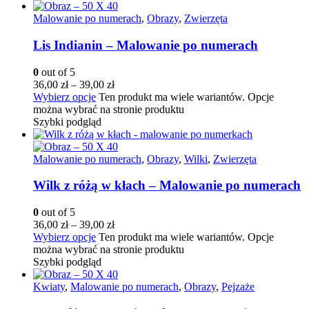
Malowanie po numerach
,
Obrazy
,
Zwierzęta
Lis Indianin – Malowanie po numerach
0
out of 5
36,00
zł
–
39,00
zł
Wybierz opcje
Ten produkt ma wiele wariantów. Opcje
można wybrać na stronie produktu
Szybki podgląd
Malowanie po numerach
,
Obrazy
,
Wilki
,
Zwierzęta
Wilk z różą w kłach – Malowanie po numerach
0
out of 5
36,00
zł
–
39,00
zł
Wybierz opcje
Ten produkt ma wiele wariantów. Opcje
można wybrać na stronie produktu
Szybki podgląd
Kwiaty
,
Malowanie po numerach
,
Obrazy
,
Pejzaże