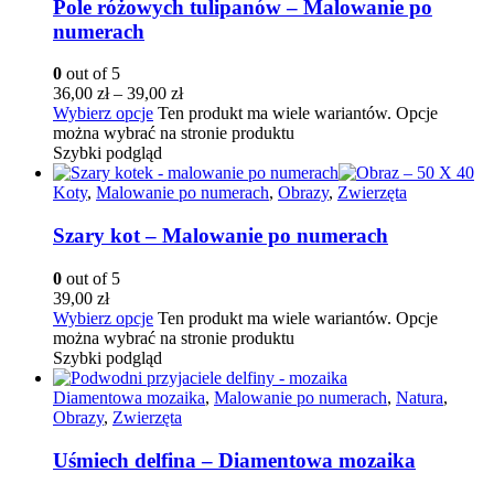
Pole różowych tulipanów – Malowanie po
numerach
0
out of 5
36,00
zł
–
39,00
zł
Wybierz opcje
Ten produkt ma wiele wariantów. Opcje
można wybrać na stronie produktu
Szybki podgląd
Koty
,
Malowanie po numerach
,
Obrazy
,
Zwierzęta
Szary kot – Malowanie po numerach
0
out of 5
39,00
zł
Wybierz opcje
Ten produkt ma wiele wariantów. Opcje
można wybrać na stronie produktu
Szybki podgląd
Diamentowa mozaika
,
Malowanie po numerach
,
Natura
,
Obrazy
,
Zwierzęta
Uśmiech delfina – Diamentowa mozaika