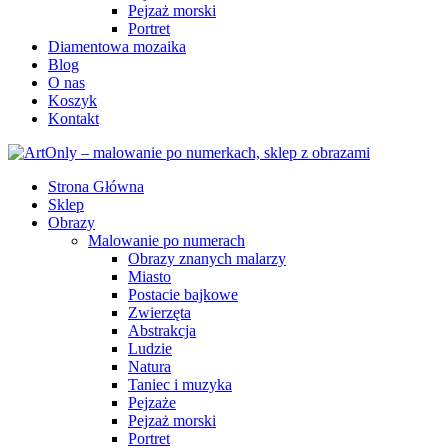
Pejzaż morski
Portret
Diamentowa mozaika
Blog
O nas
Koszyk
Kontakt
Strona Główna
Sklep
Obrazy
Malowanie po numerach
Obrazy znanych malarzy
Miasto
Postacie bajkowe
Zwierzęta
Abstrakcja
Ludzie
Natura
Taniec i muzyka
Pejzaże
Pejzaż morski
Portret