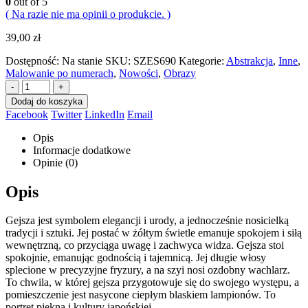
0
out of 5
( Na razie nie ma opinii o produkcie. )
39,00
zł
Dostępność:
Na stanie
SKU:
SZES690
Kategorie:
Abstrakcja
,
Inne
,
Malowanie po numerach
,
Nowości
,
Obrazy
-
+
Dodaj do koszyka
Facebook
Twitter
LinkedIn
Email
Opis
Informacje dodatkowe
Opinie (0)
Opis
Gejsza jest symbolem elegancji i urody, a jednocześnie nosicielką
tradycji i sztuki. Jej postać w żółtym świetle emanuje spokojem i siłą
wewnętrzną, co przyciąga uwagę i zachwyca widza. Gejsza stoi
spokojnie, emanując godnością i tajemnicą. Jej długie włosy
splecione w precyzyjne fryzury, a na szyi nosi ozdobny wachlarz.
To chwila, w której gejsza przygotowuje się do swojego występu, a
pomieszczenie jest nasycone ciepłym blaskiem lampionów. To
portret piękna i kultury japońskiej.