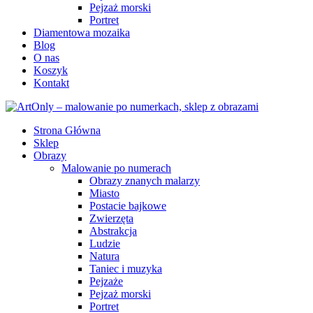
Pejzaż morski
Portret
Diamentowa mozaika
Blog
O nas
Koszyk
Kontakt
Strona Główna
Sklep
Obrazy
Malowanie po numerach
Obrazy znanych malarzy
Miasto
Postacie bajkowe
Zwierzęta
Abstrakcja
Ludzie
Natura
Taniec i muzyka
Pejzaże
Pejzaż morski
Portret