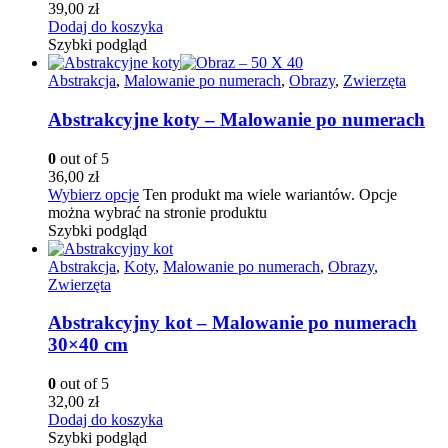
39,00
zł
Dodaj do koszyka
Szybki podgląd
Abstrakcja
,
Malowanie po numerach
,
Obrazy
,
Zwierzęta
Abstrakcyjne koty – Malowanie po numerach
0
out of 5
36,00
zł
Wybierz opcje
Ten produkt ma wiele wariantów. Opcje
można wybrać na stronie produktu
Szybki podgląd
Abstrakcja
,
Koty
,
Malowanie po numerach
,
Obrazy
,
Zwierzęta
Abstrakcyjny kot – Malowanie po numerach
30×40 cm
0
out of 5
32,00
zł
Dodaj do koszyka
Szybki podgląd