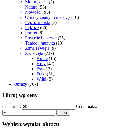
Motoryzacja
(2)
Natura
(56)
Nowości
(95)
Obrazy znanych malarzy
(10)
Pejzaż morski
(7)
Pejzaże
(60)
Portret
(8)
Postacie bajkowe
(35)
Taniec i muzyka
(13)
Zima i święta
(9)
Zwierzęta
(237)
Konie
(16)
Koty
(42)
Psy
(12)
Ptaki
(31)
Wilki
(8)
Obrazy
(767)
Filtruj wg ceny
Cena min.
Cena maks.
Filtruj
Wybierz wymiar obrazu