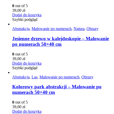
0
out of 5
39,00
zł
Dodaj do koszyka
Szybki podgląd
Abstrakcja
,
Malowanie po numerach
,
Natura
,
Obrazy
Jesienne drzewo w kalejdoskopie – Malowanie
po numerach 50×40 cm
0
out of 5
39,00
zł
Dodaj do koszyka
Szybki podgląd
Abstrakcja
,
Las
,
Malowanie po numerach
,
Obrazy
Kolorowy park abstrakcji – Malowanie po
numerach 50×40 cm
0
out of 5
39,00
zł
Dodaj do koszyka