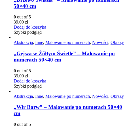
50×40 cm
0
out of 5
39,00
zł
Dodaj do koszyka
Szybki podgląd
Abstrakcja
,
Inne
,
Malowanie po numerach
,
Nowości
,
Obrazy
„Gejsza w Żółtym Świetle” – Malowanie po
numerach 50×40 cm
0
out of 5
39,00
zł
Dodaj do koszyka
Szybki podgląd
Abstrakcja
,
Inne
,
Malowanie po numerach
,
Nowości
,
Obrazy
„Wir Barw” – Malowanie po numerach 50×40
cm
0
out of 5