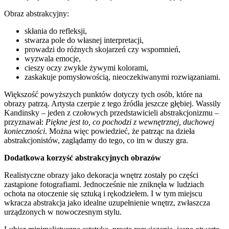
Obraz abstrakcyjny:
skłania do refleksji,
stwarza pole do własnej interpretacji,
prowadzi do różnych skojarzeń czy wspomnień,
wyzwala emocje,
cieszy oczy zwykle żywymi kolorami,
zaskakuje pomysłowością, nieoczekiwanymi rozwiązaniami.
Większość powyższych punktów dotyczy tych osób, które na
obrazy patrzą. Artysta czerpie z tego źródła jeszcze głębiej. Wassily
Kandinsky – jeden z czołowych przedstawicieli abstrakcjonizmu –
przyznawał:
Piękne jest to, co pochodzi z wewnętrznej, duchowej
konieczności
. Można więc powiedzieć, że patrząc na dzieła
abstrakcjonistów, zaglądamy do tego, co im w duszy gra.
Dodatkowa korzyść abstrakcyjnych obrazów
Realistyczne obrazy jako dekoracja wnętrz zostały po części
zastąpione fotografiami. Jednocześnie nie zniknęła w ludziach
ochota na otoczenie się sztuką i rękodziełem. I w tym miejscu
wkracza abstrakcja jako idealne uzupełnienie wnętrz, zwłaszcza
urządzonych w nowoczesnym stylu.