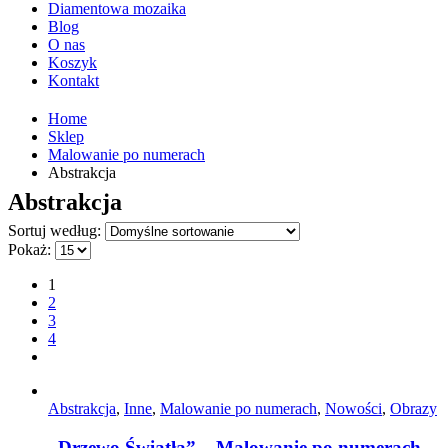
Diamentowa mozaika
Blog
O nas
Koszyk
Kontakt
Home
Sklep
Malowanie po numerach
Abstrakcja
Abstrakcja
Sortuj według:
Pokaż:
1
2
3
4
Abstrakcja
,
Inne
,
Malowanie po numerach
,
Nowości
,
Obrazy
„Drzewo Światła” – Malowanie po numerach