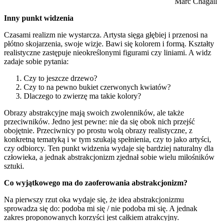
Marc Chagall
Inny punkt widzenia
Czasami realizm nie wystarcza. Artysta sięga głębiej i przenosi na
płótno skojarzenia, swoje wizje. Bawi się kolorem i formą. Kształty
realistyczne zastępuje nieokreślonymi figurami czy liniami. A widz
zadaje sobie pytania:
Czy to jeszcze drzewo?
Czy to na pewno bukiet czerwonych kwiatów?
Dlaczego to zwierzę ma takie kolory?
Obrazy abstrakcyjne mają swoich zwolenników, ale także
przeciwników. Jedno jest pewne: nie da się obok nich przejść
obojętnie. Przeciwnicy po prostu wolą obrazy realistyczne, z
konkretną tematyką i w tym szukają spełnienia, czy to jako artyści,
czy odbiorcy. Ten punkt widzenia wydaje się bardziej naturalny dla
człowieka, a jednak abstrakcjonizm zjednał sobie wielu miłośników
sztuki.
Co wyjątkowego ma do zaoferowania abstrakcjonizm?
Na pierwszy rzut oka wydaje się, że idea abstrakcjonizmu
sprowadza się do: podoba mi się / nie podoba mi się. A jednak
zakres proponowanych korzyści jest całkiem atrakcyjny.