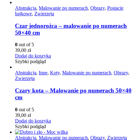
Abstrakcja
,
Malowanie po numerach
,
Obrazy
,
Postacie
bajkowe
,
Zwierzęta
Czar jednorożca – malowanie po numerach
50×40 cm
0
out of 5
39,00
zł
Dodaj do koszyka
Szybki podgląd
Abstrakcja
,
Inne
,
Koty
,
Malowanie po numerach
,
Obrazy
,
Zwierzęta
Czary kota – Malowanie po numerach 50×40
cm
0
out of 5
39,00
zł
Dodaj do koszyka
Szybki podgląd
Abstrakcja
,
Malowanie po numerach
,
Obrazy
,
Zwierzęta