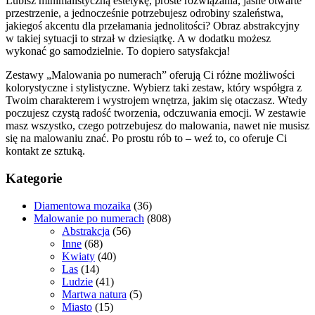
Lubisz minimalistyczną estetykę, proste rozwiązania, jasne otwarte
przestrzenie, a jednocześnie potrzebujesz odrobiny szaleństwa,
jakiegoś akcentu dla przełamania jednolitości? Obraz abstrakcyjny
w takiej sytuacji to strzał w dziesiątkę. A w dodatku możesz
wykonać go samodzielnie. To dopiero satysfakcja!
Zestawy „Malowania po numerach” oferują Ci różne możliwości
kolorystyczne i stylistyczne. Wybierz taki zestaw, który współgra z
Twoim charakterem i wystrojem wnętrza, jakim się otaczasz. Wtedy
poczujesz czystą radość tworzenia, odczuwania emocji. W zestawie
masz wszystko, czego potrzebujesz do malowania, nawet nie musisz
się na malowaniu znać. Po prostu rób to – weź to, co oferuje Ci
kontakt ze sztuką.
Kategorie
Diamentowa mozaika
(36)
Malowanie po numerach
(808)
Abstrakcja
(56)
Inne
(68)
Kwiaty
(40)
Las
(14)
Ludzie
(41)
Martwa natura
(5)
Miasto
(15)