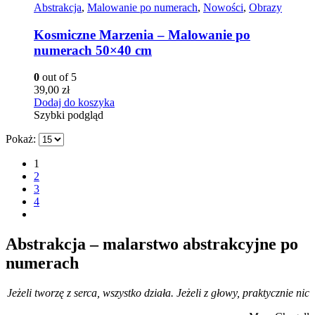
Abstrakcja
,
Malowanie po numerach
,
Nowości
,
Obrazy
Kosmiczne Marzenia – Malowanie po
numerach 50×40 cm
0
out of 5
39,00
zł
Dodaj do koszyka
Szybki podgląd
Pokaż:
1
2
3
4
Abstrakcja – malarstwo abstrakcyjne po
numerach
Jeżeli tworzę z serca, wszystko działa. Jeżeli z głowy, praktycznie nic