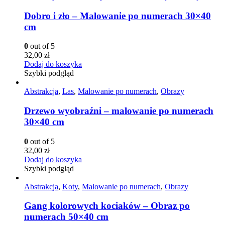
Dobro i zło – Malowanie po numerach 30×40
cm
0
out of 5
32,00
zł
Dodaj do koszyka
Szybki podgląd
Abstrakcja
,
Las
,
Malowanie po numerach
,
Obrazy
Drzewo wyobraźni – malowanie po numerach
30×40 cm
0
out of 5
32,00
zł
Dodaj do koszyka
Szybki podgląd
Abstrakcja
,
Koty
,
Malowanie po numerach
,
Obrazy
Gang kolorowych kociaków – Obraz po
numerach 50×40 cm