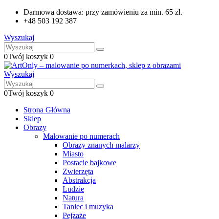
Darmowa dostawa: przy zamówieniu za min. 65 zł.
+48 503 192 387
Wyszukaj
0
Twój koszyk
0
Wyszukaj
0
Twój koszyk
0
Strona Główna
Sklep
Obrazy
Malowanie po numerach
Obrazy znanych malarzy
Miasto
Postacie bajkowe
Zwierzęta
Abstrakcja
Ludzie
Natura
Taniec i muzyka
Pejzaże