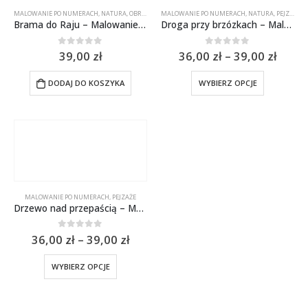
MALOWANIE PO NUMERACH
,
NATURA
,
OBRAZY
,
PEJZAŻ MORSKI
MALOWANIE PO NUMERACH
,
PEJZAŻE
,
NATURA
,
PEJZAŻE
Brama do Raju – Malowanie po numerach 50×40 cm
Droga przy brzózkach – Malowanie po numerach
0
out of 5
0
out of 5
39,00
zł
36,00
zł
–
39,00
zł
Ten
DODAJ DO KOSZYKA
WYBIERZ OPCJE
produkt
ma
wiele
wariantów
Opcje
można
wybrać
na
MALOWANIE PO NUMERACH
,
PEJZAŻE
stronie
Drzewo nad przepaścią – Malowanie po numerach
produktu
0
out of 5
36,00
zł
–
39,00
zł
Ten
WYBIERZ OPCJE
produkt
ma
wiele