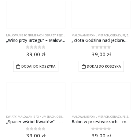
MALOWANIE PO NUMERACH
,
OBRAZY
,
PEJZAŻE
MALOWANIE PO NUMERACH
,
OBRAZY
,
PEJZAŻE
„Wino przy Brzegu” – Malowanie po numerach 50×40 cm
„Złota Godzina nad Jeziorem” – Malowanie po numerach 50×40 cm
0
out of 5
0
out of 5
39,00
zł
39,00
zł
DODAJ DO KOSZYKA
DODAJ DO KOSZYKA
KWIATY
,
MALOWANIE PO NUMERACH
,
OBRAZY
,
PEJZAŻE
MALOWANIE PO NUMERACH
,
OBRAZY
,
PEJZAŻE
„Spacer wśród Kwiatów” – Malowanie po numerach 50×40 cm
Balon w przestworzach – malowanie po numerach 50×40 cm
0
out of 5
0
out of 5
39,00
zł
39,00
zł