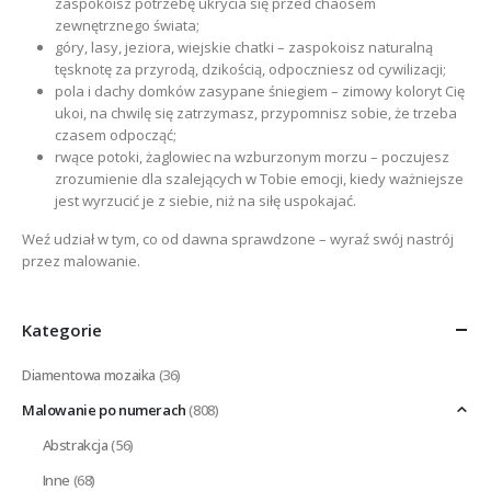
zaspokoisz potrzebę ukrycia się przed chaosem
zewnętrznego świata;
góry, lasy, jeziora, wiejskie chatki – zaspokoisz naturalną
tęsknotę za przyrodą, dzikością, odpoczniesz od cywilizacji;
pola i dachy domków zasypane śniegiem – zimowy koloryt Cię
ukoi, na chwilę się zatrzymasz, przypomnisz sobie, że trzeba
czasem odpocząć;
rwące potoki, żaglowiec na wzburzonym morzu – poczujesz
zrozumienie dla szalejących w Tobie emocji, kiedy ważniejsze
jest wyrzucić je z siebie, niż na siłę uspokajać.
Weź udział w tym, co od dawna sprawdzone – wyraź swój nastrój
przez malowanie.
Kategorie
Diamentowa mozaika
(36)
Malowanie po numerach
(808)
Abstrakcja
(56)
Inne
(68)