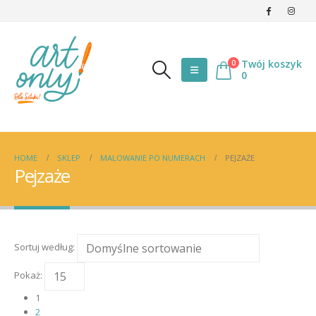
Twój koszyk
0
0
HOME
SKLEP
MALOWANIE PO NUMERACH
PEJZAŻE
Pejzaże
Sortuj według:
Pokaż:
1
2