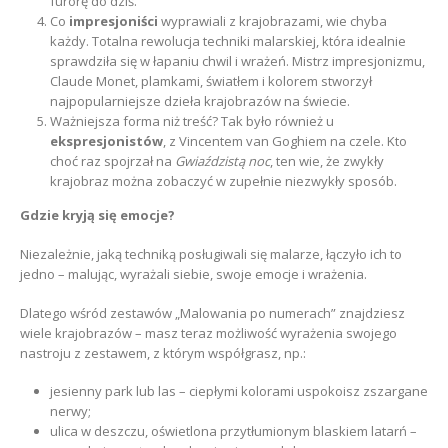
furorę do dziś.
Co
impresjoniści
wyprawiali z krajobrazami, wie chyba
każdy. Totalna rewolucja techniki malarskiej, która idealnie
sprawdziła się w łapaniu chwil i wrażeń. Mistrz impresjonizmu,
Claude Monet, plamkami, światłem i kolorem stworzył
najpopularniejsze dzieła krajobrazów na świecie.
Ważniejsza forma niż treść? Tak było również u
ekspresjonistów
, z Vincentem van Goghiem na czele. Kto
choć raz spojrzał na
Gwiaździstą noc
, ten wie, że zwykły
krajobraz można zobaczyć w zupełnie niezwykły sposób.
Gdzie kryją się emocje?
Niezależnie, jaką techniką posługiwali się malarze, łączyło ich to
jedno – malując, wyrażali siebie, swoje emocje i wrażenia.
Dlatego wśród zestawów „Malowania po numerach” znajdziesz
wiele krajobrazów – masz teraz możliwość wyrażenia swojego
nastroju z zestawem, z którym współgrasz, np.:
jesienny park lub las – ciepłymi kolorami uspokoisz zszargane
nerwy;
ulica w deszczu, oświetlona przytłumionym blaskiem latarń –