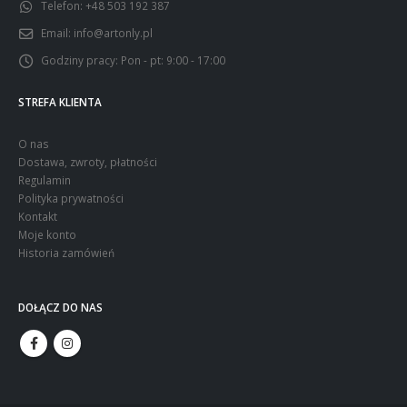
Telefon:
+48 503 192 387
Email:
info@artonly.pl
Godziny pracy:
Pon - pt: 9:00 - 17:00
STREFA KLIENTA
O nas
Dostawa, zwroty, płatności
Regulamin
Polityka prywatności
Kontakt
Moje konto
Historia zamówień
DOŁĄCZ DO NAS