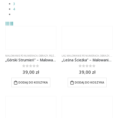
3
4
MALOWANIE PO NUMERACH
,
OBRAZY
,
PEJZAŻE
LAS
,
MALOWANIE PO NUMERACH
,
OBRAZY
,
PEJZA
„Górski Strumień” – Malowanie po numerach 50×40 cm
„Leśna Ścieżka” – Malowanie po numerach 50×40 cm
0
out of 5
0
out of 5
39,00
zł
39,00
zł
DODAJ DO KOSZYKA
DODAJ DO KOSZYKA