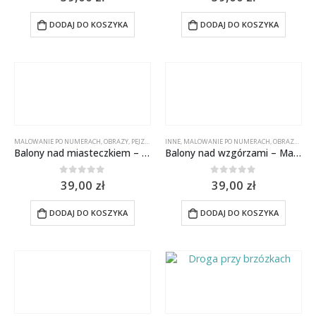
DODAJ DO KOSZYKA
DODAJ DO KOSZYKA
MALOWANIE PO NUMERACH
,
OBRAZY
,
PEJZAŻE
INNE
,
MALOWANIE PO NUMERACH
,
OBRAZY
,
PEJZ
Balony nad miasteczkiem – Malowanie po numerach 50×40 cm
Balony nad wzgórzami – Malowanie po numerach 50×40 cm
0
out of 5
0
out of 5
39,00
zł
39,00
zł
DODAJ DO KOSZYKA
DODAJ DO KOSZYKA