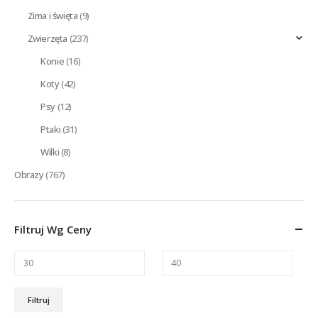
Zima i święta
(9)
Zwierzęta
(237)
Konie
(16)
Koty
(42)
Psy
(12)
Ptaki
(31)
Wilki
(8)
Obrazy
(767)
Filtruj Wg Ceny
Cena
Cena
Filtruj
min.
maks.