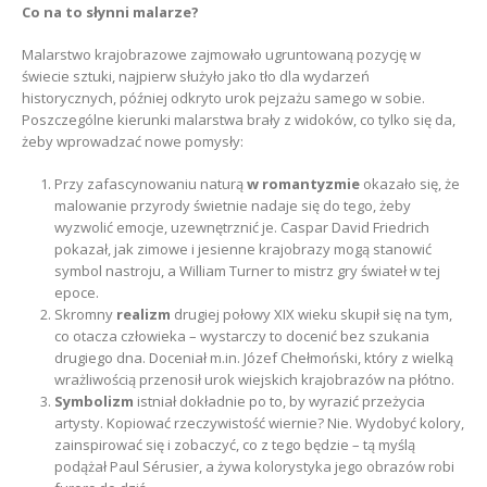
Co na to słynni malarze?
Malarstwo krajobrazowe zajmowało ugruntowaną pozycję w
świecie sztuki, najpierw służyło jako tło dla wydarzeń
historycznych, później odkryto urok pejzażu samego w sobie.
Poszczególne kierunki malarstwa brały z widoków, co tylko się da,
żeby wprowadzać nowe pomysły:
Przy zafascynowaniu naturą
w romantyzmie
okazało się, że
malowanie przyrody świetnie nadaje się do tego, żeby
wyzwolić emocje, uzewnętrznić je. Caspar David Friedrich
pokazał, jak zimowe i jesienne krajobrazy mogą stanowić
symbol nastroju, a William Turner to mistrz gry świateł w tej
epoce.
Skromny
realizm
drugiej połowy XIX wieku skupił się na tym,
co otacza człowieka – wystarczy to docenić bez szukania
drugiego dna. Doceniał m.in. Józef Chełmoński, który z wielką
wrażliwością przenosił urok wiejskich krajobrazów na płótno.
Symbolizm
istniał dokładnie po to, by wyrazić przeżycia
artysty. Kopiować rzeczywistość wiernie? Nie. Wydobyć kolory,
zainspirować się i zobaczyć, co z tego będzie – tą myślą
podążał Paul Sérusier, a żywa kolorystyka jego obrazów robi