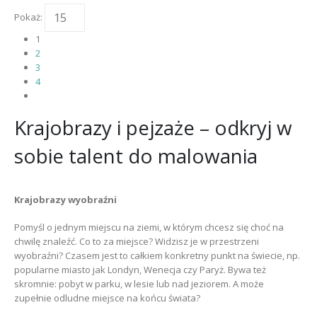
wariantów.
Pokaż:
Opcje
można
1
wybrać
2
na
3
stronie
4
produktu
Krajobrazy i pejzaże – odkryj w
sobie talent do malowania
Krajobrazy wyobraźni
Pomyśl o jednym miejscu na ziemi, w którym chcesz się choć na
chwilę znaleźć. Co to za miejsce? Widzisz je w przestrzeni
wyobraźni? Czasem jest to całkiem konkretny punkt na świecie, np.
popularne miasto jak Londyn, Wenecja czy Paryż. Bywa też
skromnie: pobyt w parku, w lesie lub nad jeziorem. A może
zupełnie odludne miejsce na końcu świata?