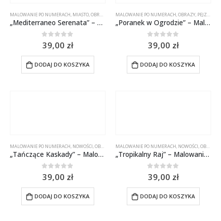
MALOWANIE PO NUMERACH
,
MIASTO
,
OBRAZY
,
PEJZAŻE
MALOWANIE PO NUMERACH
,
OBRAZY
,
PEJZAŻE
„Mediterraneo Serenata” – Malowanie po numerach 50×40 cm
„Poranek w Ogrodzie” – Malowanie po numerach 50×40 cm
0
out of 5
0
out of 5
39,00
zł
39,00
zł
DODAJ DO KOSZYKA
DODAJ DO KOSZYKA
MALOWANIE PO NUMERACH
,
NOWOŚCI
,
OBRAZY
,
PEJZAŻE
MALOWANIE PO NUMERACH
,
NOWOŚCI
,
OBRAZY
,
„Tańczące Kaskady” – Malowanie po numerach 50×40 cm
„Tropikalny Raj” – Malowanie po numerach 50×40 cm
0
out of 5
0
out of 5
39,00
zł
39,00
zł
DODAJ DO KOSZYKA
DODAJ DO KOSZYKA