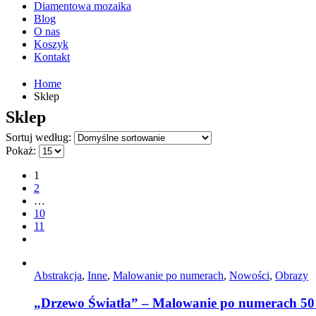
Diamentowa mozaika
Blog
O nas
Koszyk
Kontakt
Home
Sklep
Sklep
Sortuj według:
Pokaż:
1
2
…
10
11
Abstrakcja
,
Inne
,
Malowanie po numerach
,
Nowości
,
Obrazy
„Drzewo Światła” – Malowanie po numerach 5