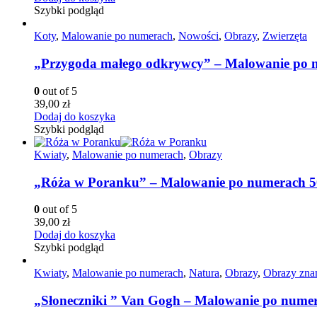
Szybki podgląd
Koty
,
Malowanie po numerach
,
Nowości
,
Obrazy
,
Zwierzęta
„Przygoda małego odkrywcy” – Malowanie po 
0
out of 5
39,00
zł
Dodaj do koszyka
Szybki podgląd
Kwiaty
,
Malowanie po numerach
,
Obrazy
„Róża w Poranku” – Malowanie po numerach 
0
out of 5
39,00
zł
Dodaj do koszyka
Szybki podgląd
Kwiaty
,
Malowanie po numerach
,
Natura
,
Obrazy
,
Obrazy zna
„Słoneczniki ” Van Gogh – Malowanie po nume