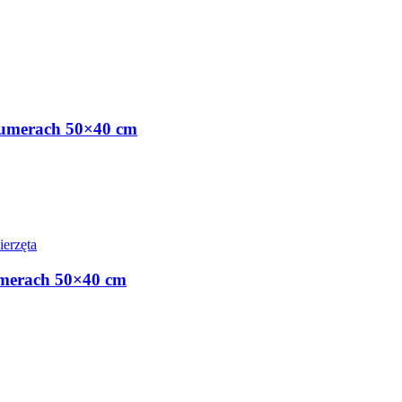
 numerach 50×40 cm
erzęta
umerach 50×40 cm