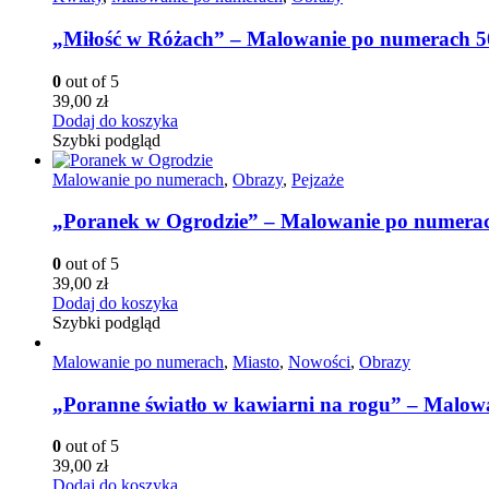
„Miłość w Różach” – Malowanie po numerach 
0
out of 5
39,00
zł
Dodaj do koszyka
Szybki podgląd
Malowanie po numerach
,
Obrazy
,
Pejzaże
„Poranek w Ogrodzie” – Malowanie po numera
0
out of 5
39,00
zł
Dodaj do koszyka
Szybki podgląd
Malowanie po numerach
,
Miasto
,
Nowości
,
Obrazy
„Poranne światło w kawiarni na rogu” – Malo
0
out of 5
39,00
zł
Dodaj do koszyka