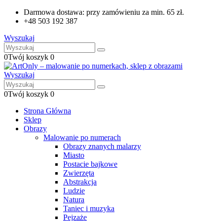
Darmowa dostawa: przy zamówieniu za min. 65 zł.
+48 503 192 387
Wyszukaj
0
Twój koszyk
0
Wyszukaj
0
Twój koszyk
0
Strona Główna
Sklep
Obrazy
Malowanie po numerach
Obrazy znanych malarzy
Miasto
Postacie bajkowe
Zwierzęta
Abstrakcja
Ludzie
Natura
Taniec i muzyka
Pejzaże