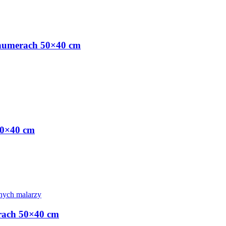
numerach 50×40 cm
50×40 cm
nych malarzy
rach 50×40 cm