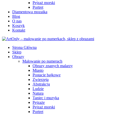
Pejzaż morski
Portret
Diamentowa mozaika
Blog
O nas
Koszyk
Kontakt
Strona Główna
Sklep
Obrazy
Malowanie po numerach
Obrazy znanych malarzy
Miasto
Postacie bajkowe
Zwierzęta
Abstrakcja
Ludzie
Natura
Taniec i muzyka
Pejzaże
Pejzaż morski
Portret