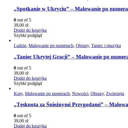
„Spotkanie w Ukryciu” – Malowanie po numer
0
out of 5
39,00
zł
Dodaj do koszyka
Szybki podgląd
Ludzie
,
Malowanie po numerach
,
Obrazy
,
Taniec i muzyka
„Taniec Ukrytej Gracji” – Malowanie po numer
0
out of 5
39,00
zł
Dodaj do koszyka
Szybki podgląd
Koty
,
Malowanie po numerach
,
Nowości
,
Obrazy
,
Zwierzęta
„Tęsknota za Śnieżnymi Przygodami” – Malow
0
out of 5
39,00
zł
Dodaj do koszyka