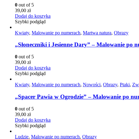
0
out of 5
39,00
zł
Dodaj do koszyka
Szybki podgląd
Kwiaty
,
Malowanie po numerach
,
Martwa natura
,
Obrazy
„Słoneczniki i Jesienne Dary” – Malowanie po
0
out of 5
39,00
zł
Dodaj do koszyka
Szybki podgląd
Kwiaty
,
Malowanie po numerach
,
Nowości
,
Obrazy
,
Ptaki
,
Zwi
„Spacer Pawia w Ogrodzie” – Malowanie po n
0
out of 5
39,00
zł
Dodaj do koszyka
Szybki podgląd
Ludzie
,
Malowanie po numerach
,
Obrazy