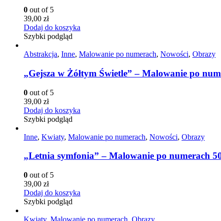
0
out of 5
39,00
zł
Dodaj do koszyka
Szybki podgląd
Abstrakcja
,
Inne
,
Malowanie po numerach
,
Nowości
,
Obrazy
„Gejsza w Żółtym Świetle” – Malowanie po nu
0
out of 5
39,00
zł
Dodaj do koszyka
Szybki podgląd
Inne
,
Kwiaty
,
Malowanie po numerach
,
Nowości
,
Obrazy
„Letnia symfonia” – Malowanie po numerach 5
0
out of 5
39,00
zł
Dodaj do koszyka
Szybki podgląd
Kwiaty
,
Malowanie po numerach
,
Obrazy